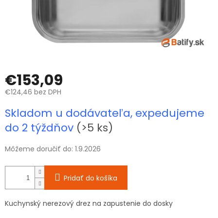
€153,09
€124,46 bez DPH
Jednotková
Skladom u dodávateľa, expedujeme
cena:
do 2 týždňov
(>5 ks)
Môžeme doručiť do:
1.9.2026
Pridať do košíka
Kuchynský nerezový drez na zapustenie do dosky