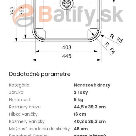
Dodatočné parametre
Kategória
:
Nerezové drezy
Záruka
:
2 roky
Hmotnosť
:
6 kg
Rozmery drezu
:
44,5 x 39,3 cm
Hĺbka vaničky
:
16 cm
Rozmery vaničky
:
40,3 x 35,3 cm
Možnosť osadenia do skrinky
:
45 cm