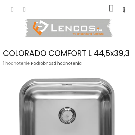
Prejsť
NÁKU
na
obsah
KOŠÍK
COLORADO COMFORT L 44,5x39,3
Priemerné
1 hodnotenie
Podrobnosti hodnotenia
hodnotenie
produktu
je
5,0
z
5
hviezdičiek.