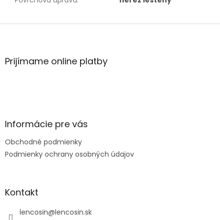
Povrchová úprava
:
nerez leštený
Z
á
p
ä
Prijímame online platby
t
i
e
Informácie pre vás
Obchodné podmienky
Podmienky ochrany osobných údajov
Kontakt
lencosin
@
lencosin.sk