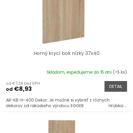
o
o
d
v
u
k
t
o
v
Horný krycí bok nízky 37x40
Skladom, expedujeme do 15 dní
(>5 ks)
od €7,26 bez DPH
DETAIL
€8,93
od
AR-KB-H-400 Dekor: Je možné si vybrať z rôznych
dekorov od rakúskeho výrobcu EGGER Hrúbka:...