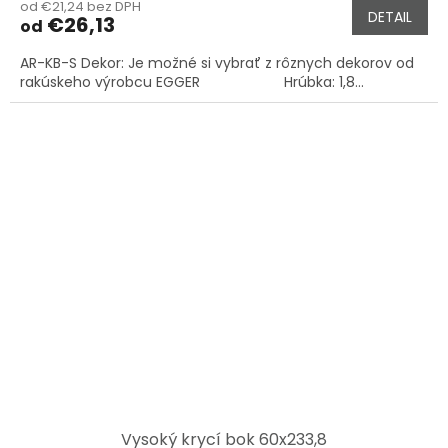
od €21,24 bez DPH
DETAIL
€26,13
od
AR-KB-S Dekor: Je možné si vybrať z rôznych dekorov od
rakúskeho výrobcu EGGER Hrúbka: 1,8...
Vysoký krycí bok 60x233,8