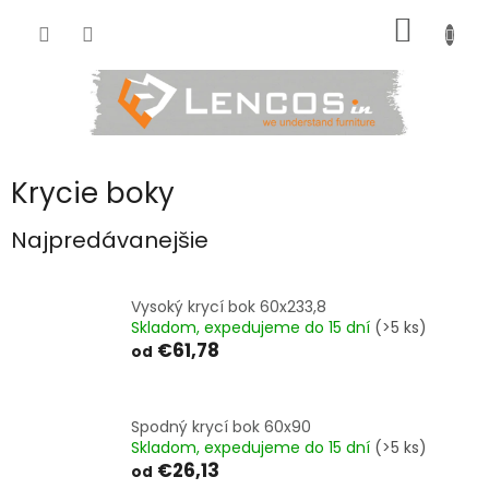
Prejsť
NÁKU
na
obsah
KOŠÍK
Krycie boky
Najpredávanejšie
Vysoký krycí bok 60x233,8
Skladom, expedujeme do 15 dní
(>5 ks)
€61,78
od
Spodný krycí bok 60x90
Skladom, expedujeme do 15 dní
(>5 ks)
€26,13
od