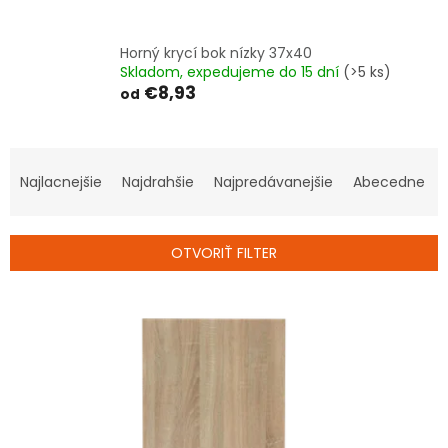
Horný krycí bok nízky 37x40
Skladom, expedujeme do 15 dní
(>5 ks)
€8,93
od
R
a
Najlacnejšie
Najdrahšie
Najpredávanejšie
Abecedne
d
e
n
OTVORIŤ FILTER
i
e
V
p
ý
r
p
o
i
d
s
u
p
k
r
t