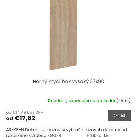
Horný krycí bok vysoký 37x80
Skladom, expedujeme do 15 dní
(>5 ks)
od €14,49 bez DPH
DETAIL
€17,82
od
AR-KB-H Dekor: Je možné si vybrať z rôznych dekorov od
rakúskeho výrobcu EGGER Hrúbka: 1,8...