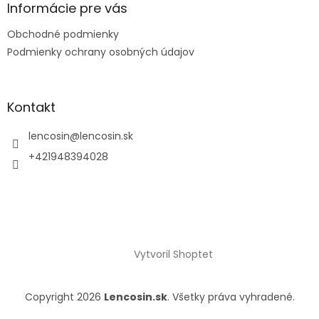
k
Informácie pre vás
y
v
Obchodné podmienky
ý
Podmienky ochrany osobných údajov
p
i
s
u
Kontakt
lencosin
@
lencosin.sk
+421948394028
Vytvoril Shoptet
Copyright 2026
Lencosin.sk
. Všetky práva vyhradené.