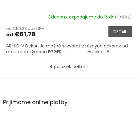
Skladom, expedujeme do 15 dní
(>5 ks)
od €50,23 bez DPH
DETAIL
€61,78
od
AR-KB-V Dekor: Je možné si vybrať z rôznych dekorov od
rakúskeho výrobcu EGGER Hrúbka: 1,8...
4
položiek celkom
O
v
l
Z
á
á
d
p
a
ä
Prijímame online platby
c
t
i
i
e
e
p
r
v