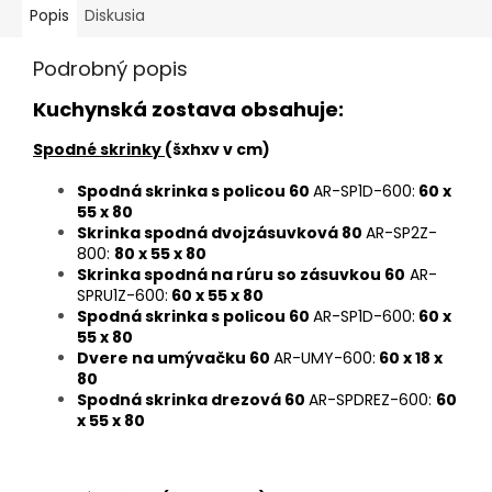
Popis
Diskusia
Podrobný popis
Kuchynská zostava obsahuje:
Spodné skrinky
(šxhxv v cm)
Spodná skrinka s policou 60
AR-SP1D-600:
60 x
55 x 80
Skrinka spodná dvojzásuvková 80
AR-SP2Z-
800:
80 x 55 x 80
Skrinka spodná na rúru so zásuvkou 60
AR-
SPRU1Z-600:
60 x 55 x 80
Spodná skrinka s policou 60
AR-
SP1D-600:
60 x
55 x 80
Dvere na umývačku 60
AR-UMY-600:
60 x 18 x
80
Spodná skrinka drezová 60
AR-SPDREZ-600:
60
x 55 x 80