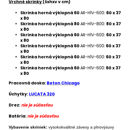
Vrchné skrinky
(šxhxv v cm)
Skrinka horná výklopná 60
AR-H1V-600:
60 x 37
x 80
Skrinka horná výklopná 80
AR-H1V-800:
80 x 37
x 80
Skrinka horná výklopná 60
AR-H1V-600:
60 x 37
x 80
Skrinka horná výklopná 60
AR-H1V-600:
60 x 37
x 80
Skrinka horná výklopná 60
AR-H1V-600:
60 x 37
x 80
Skrinka horná výklopná 60
AR-H1V-600:
60 x 37
x 80
Pracovná doska:
Beton Chicago
Úchytky
:
LUCATA 320
Drez:
nie je súčasťou
Batéria:
nie je súčasťou
V
ybavenie skriniek:
vysokokvalitné závesy a plnovýsuvy