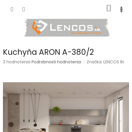
Prejsť
NÁKU
na
obsah
KOŠÍK
Kuchyňa ARON A-380/2
Priemerné
3 hodnotenia
Podrobnosti hodnotenia
Značka:
LENCOS IN
hodnotenie
produktu
je
4,7
z
5
hviezdičiek.