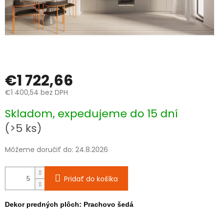
€1 722,66
€1 400,54 bez DPH
Jednotková
Skladom, expedujeme do 15 dní
cena:
(>5 ks)
Môžeme doručiť do:
24.8.2026
Pridať do košíka
Dekor predných plôch: Prachovo šedá