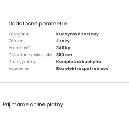
Dodatočné parametre
Kategória
:
Kuchynské zostavy
Záruka
:
2 roky
Hmotnosť
:
345 kg
Dĺžka kuchynskej linky
:
380 cm
Druh výrobku
:
Kompletná kuchyňa
Vybavenie
:
Bez elektrospotrebičov
Z
á
p
ä
Prijímame online platby
t
i
e