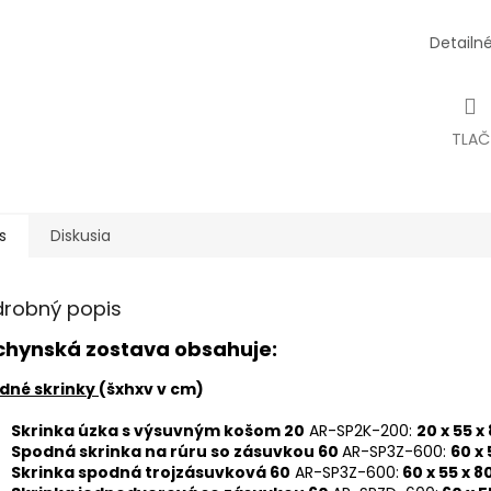
Detailn
TLAČ
s
Diskusia
drobný popis
chynská zostava obsahuje:
dné skrinky
(šxhxv v cm)
Skrinka úzka s výsuvným košom 20
AR-SP2K-200:
20 x 55 x
Spodná skrinka na rúru so zásuvkou 60
AR-SP3Z-600:
60 x 
Skrinka spodná trojzásuvková 60
AR-SP3Z-600:
60 x 55 x 8