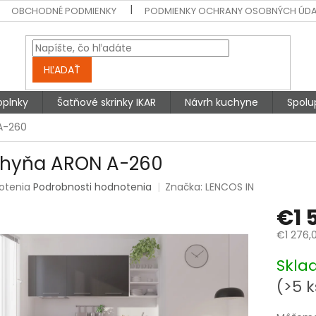
OBCHODNÉ PODMIENKY
PODMIENKY OCHRANY OSOBNÝCH ÚD
HĽADAŤ
oplnky
Šatňové skrinky IKAR
Návrh kuchyne
Spolu
A-260
hyňa ARON A-260
rné
otenia
Podrobnosti hodnotenia
Značka:
LENCOS IN
enie
€1 
tu
€1 276,
Jednotk
Skla
cena:
čiek.
(>5 k