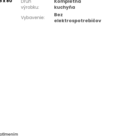
5 x 80
Druh
Kompletná
výrobku
:
kuchyňa
Bez
Vybavenie
:
elektrospotrebičov
dotlmením