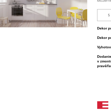
Môžeme 
Dekor p
Dekor p
Vyhotov
Dodanie
v zmont
pravé/ľ