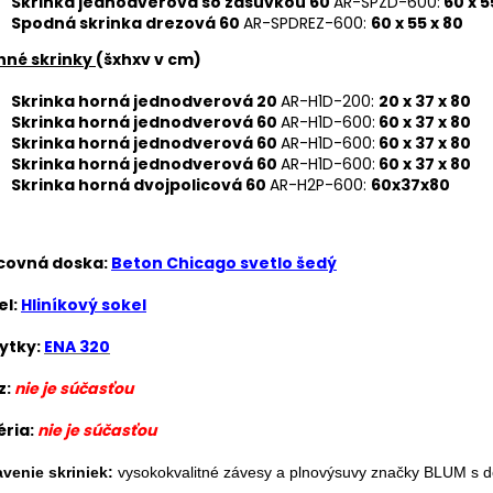
Skrinka jednodverová so zásuvkou 60
AR-SPZD-600:
60 x 5
Spodná skrinka drezová 60
AR-SPDREZ-600:
60 x 55 x 80
hné skrinky
(šxhxv v cm)
Skrinka horná jednodverová 20
AR-H1D-200:
20 x 37 x 80
Skrinka horná jednodverová 60
AR-H1D-600:
60 x 37 x 80
Skrinka horná jednodverová 60
AR-H1D-600:
60 x 37 x 80
Skrinka horná jednodverová 60
AR-H1D-600:
60 x 37 x 80
Skrinka horná dvojpolicová 60
AR-H2P-600:
60x37x80
covná doska:
Beton Chicago svetlo šedý
el:
Hliníkový sokel
ytky:
ENA 320
z:
nie je súčasťou
éria:
nie je súčasťou
venie skriniek:
vysokokvalitné závesy a plnovýsuvy značky BLUM s 