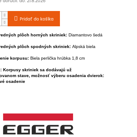
doručiť do:
21.8.2026
Pridať do košíka
redných plôch horných skriniek:
Diamantovo šedá
redných plôch spodných skriniek:
Alpská biela
enie korpusu:
Biela perlička hrúbka 1,8 cm
: Korpusy skriniek sa dodávajú už
ovanom stave, možnosť výberu osadenia dvierok:
avé osadenie