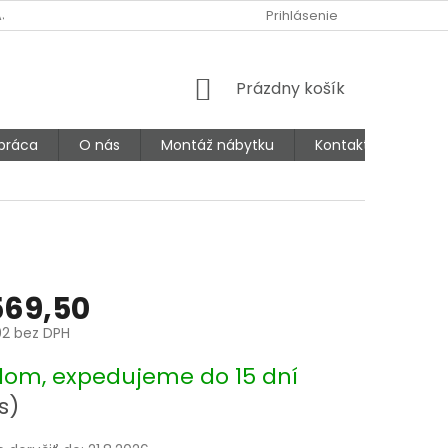
AJOV
Prihlásenie
NÁKUPNÝ
Prázdny košík
KOŠÍK
práca
O nás
Montáž nábytku
Kontakty
569,50
02 bez DPH
ová
dom, expedujeme do 15 dní
s)