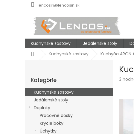
Prejsť
lencosin@lencosin.sk
na
obsah
Kuchynské zostavy
Jedálenské stoly
D
Domov
Kuchynské zostavy
Kuchyňa ARON 
B
Kuc
o
Preskočiť
č
Prieme
Kategórie
3 hodn
kategórie
n
hodnot
ý
produk
Kuchynské zostavy
p
je
Jedálenské stoly
a
4,7
z
Doplnky
n
5
e
Pracovné dosky
hviezdi
l
Krycie boky
Úchytky