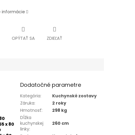
é informácie
OPÝTAŤ SA
ZDIEĽAŤ
Dodatočné parametre
Kategória
:
Kuchynské zostavy
Záruka
:
2 roky
Hmotnosť
:
298 kg
Dĺžka
 80
kuchynskej
260 cm
55 x 80
linky
:
0