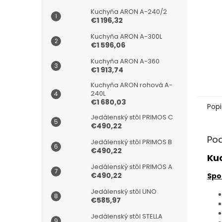
Kuchyňa ARON A-240/2
€1 196,32
Kuchyňa ARON A-300L
€1 596,06
Kuchyňa ARON A-360
€1 913,74
Kuchyňa ARON rohová A-
240L
€1 680,03
Popi
Jedálenský stôl PRIMOS C
€490,22
Po
Jedálenský stôl PRIMOS B
€490,22
Ku
Jedálenský stôl PRIMOS A
€490,22
Spo
Jedálenský stôl UNO
€585,97
Jedálenský stôl STELLA