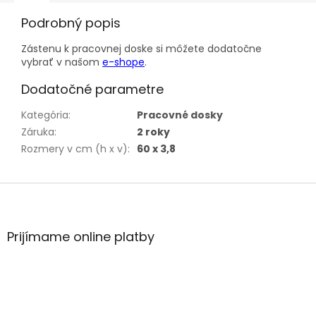
Podrobný popis
Zástenu k pracovnej doske si môžete dodatočne
vybrať v našom
e-shope
.
Dodatočné parametre
Kategória
:
Pracovné dosky
Záruka
:
2 roky
Rozmery v cm (h x v)
:
60 x 3,8
Z
á
p
ä
Prijímame online platby
t
i
e