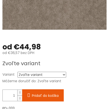
od
€44,98
od
€36,57
bez DPH
Jednotková
Zvoľte variant
cena:
Variant
Môžeme doručiť do:
Zvoľte variant
Pridať do košíka
PD-333