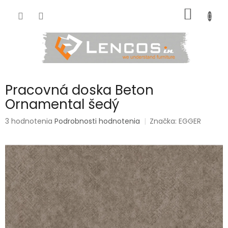
Prejsť
NÁKU
na
obsah
KOŠÍK
Pracovná doska Beton
Ornamental šedý
Priemerné
3 hodnotenia
Podrobnosti hodnotenia
Značka:
EGGER
hodnotenie
produktu
je
4,3
z
5
hviezdičiek.