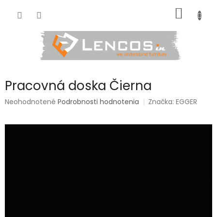
Prejsť
NÁKU
na
obsah
KOŠÍK
Pracovná doska Čierna
Priemerné
Neohodnotené
Podrobnosti hodnotenia
Značka:
EGGER
hodnotenie
produktu
je
0,0
z
5
hviezdičiek.