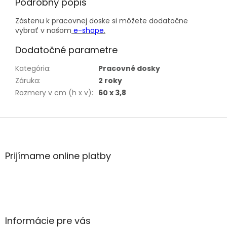
Podrobný popis
Zástenu k pracovnej doske si môžete dodatočne
vybrať v našom
e-shope
.
Dodatočné parametre
Kategória
:
Pracovné dosky
Záruka
:
2 roky
Rozmery v cm (h x v)
:
60 x 3,8
Z
á
p
ä
Prijímame online platby
t
i
e
Informácie pre vás