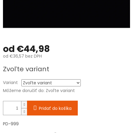
od
€44,98
od
€36,57
bez DPH
Jednotková
Zvoľte variant
cena:
Variant
Môžeme doručiť do:
Zvoľte variant
Pridať do košíka
PD-999