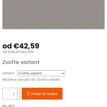
od
€42,59
od
€34,63
bez DPH
Jednotková
Zvoľte variant
cena:
Variant
Môžeme doručiť do:
Zvoľte variant
Pridať do košíka
PD-502