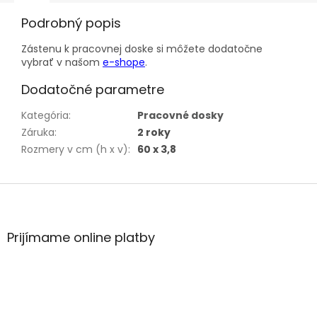
Podrobný popis
Zástenu k pracovnej doske si môžete dodatočne
vybrať v našom
e-shope
.
Dodatočné parametre
Kategória
:
Pracovné dosky
Záruka
:
2 roky
Rozmery v cm (h x v)
:
60 x 3,8
Z
á
p
ä
Prijímame online platby
t
i
e