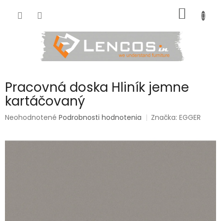
Prejsť
NÁKU
na
obsah
KOŠÍK
Pracovná doska Hliník jemne
kartáčovaný
Priemerné
Neohodnotené
Podrobnosti hodnotenia
Značka:
EGGER
hodnotenie
produktu
je
0,0
z
5
hviezdičiek.