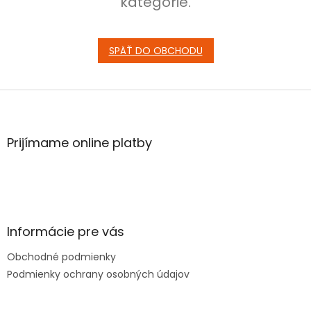
kategórie.
SPÄŤ DO OBCHODU
Z
á
p
ä
Prijímame online platby
t
i
e
Informácie pre vás
Obchodné podmienky
Podmienky ochrany osobných údajov