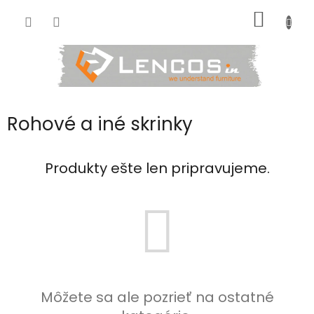
Prejsť
NÁKU
na
obsah
KOŠÍK
Rohové a iné skrinky
Produkty ešte len pripravujeme.
Môžete sa ale pozrieť na ostatné