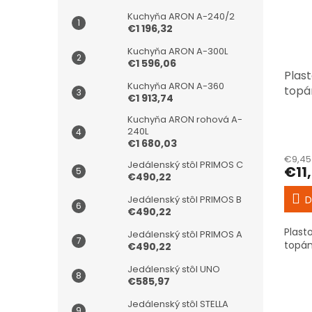
Kuchyňa ARON A-240/2
€1 196,32
Kuchyňa ARON A-300L
€1 596,06
Plas
Kuchyňa ARON A-360
topá
€1 913,74
Kuchyňa ARON rohová A-
Priem
240L
hodno
€1 680,03
produ
€9,45
Jedálenský stôl PRIMOS C
je
€11
€490,22
2,5
z
D
Jedálenský stôl PRIMOS B
5
€490,22
hviezd
Plast
Jedálenský stôl PRIMOS A
topán
€490,22
Jedálenský stôl UNO
€585,97
Jedálenský stôl STELLA