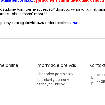
cosin@lencosin.sk
,
vypracujeme Vám individuálnu cenovú
ožiadanie Vám vieme zabezpečiť dopravu, vynášku skriniek pri
tnosti, ale i odbornú montáž.
letný katalóg skriniek IKAR si viete stiahnuť
tu
me online
Informácie pre vás
Kontak
Obchodné podmienky
lenco
Podmienky ochrany
+421
osobných údajov