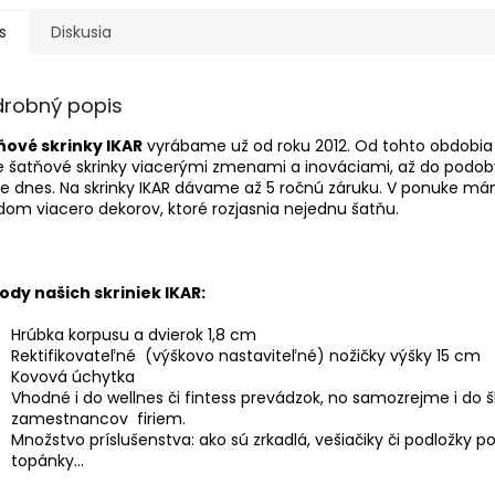
s
Diskusia
drobný popis
ňové skrinky IKAR
vyrábame už od roku 2012. Od tohto obdobia 
 šatňové skrinky viacerými zmenami a inováciami, až do podob
te dnes. Na skrinky IKAR dávame až 5 ročnú záruku. V ponuke m
dom viacero dekorov, ktoré rozjasnia nejednu šatňu.
ody našich skriniek IKAR:
Hrúbka korpusu a dvierok 1,8 cm
Rektifikovateľné (výškovo nastaviteľné) nožičky výšky 15 cm
Kovová úchytka
Vhodné i do wellnes či fintess prevádzok, no samozrejme i do š
zamestnancov firiem.
Množstvo príslušenstva: ako sú zrkadlá, vešiačiky či podložky p
topánky...