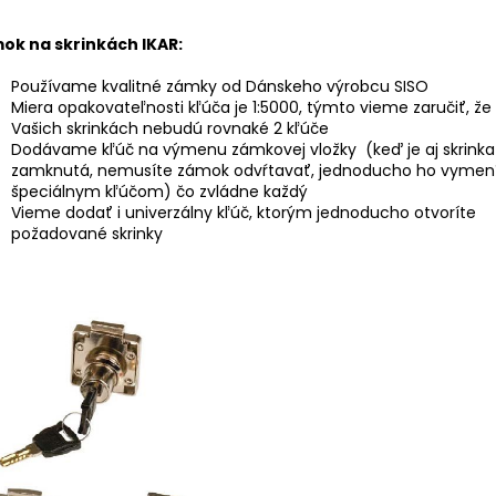
ok na skrinkách IKAR:
Používame kvalitné zámky od Dánskeho výrobcu SISO
Miera opakovateľnosti kľúča je 1:5000, týmto vieme zaručiť, že
Vašich skrinkách nebudú rovnaké 2 kľúče
Dodávame kľúč na výmenu zámkovej vložky (keď je aj skrinka
zamknutá, nemusíte zámok odvŕtavať, jednoducho ho vymen
špeciálnym kľúčom) čo zvládne každý
Vieme dodať i univerzálny kľúč, ktorým jednoducho otvoríte
požadované skrinky