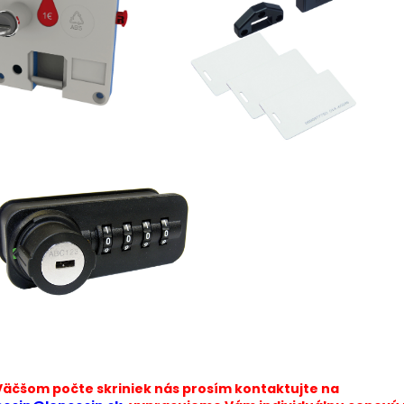
 Väčšom počte skriniek nás prosím kontaktujte
na