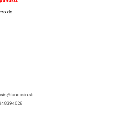
 ponuku.
amo do
t
sin
@
lencosin.sk
948394028