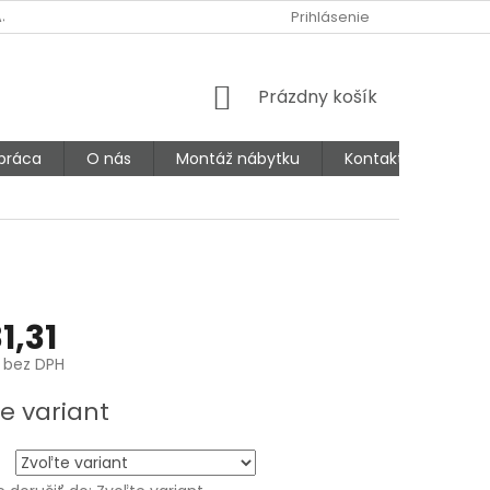
AJOV
Prihlásenie
NÁKUPNÝ
Prázdny košík
KOŠÍK
práca
O nás
Montáž nábytku
Kontakty
1,31
 bez DPH
ová
e variant