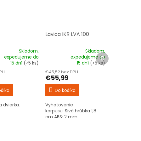
Lavica IKR LVA 100
Skladom,
Skladom,
Ďalší
expedujeme do
expedujeme do
é
Priemerné
produkt
15 dní
(>5 ks)
15 dní
(>5 ks)
ie
hodnotenie
produktu
PH
€45,52 bez DPH
je
2
€55,99
5,0
z
ošíka
Do košíka
5
k.
hviezdičiek.
a dvierka.
Vyhotovenie
korpusu: Sivá hrúbka 1,8
cm ABS: 2 mm