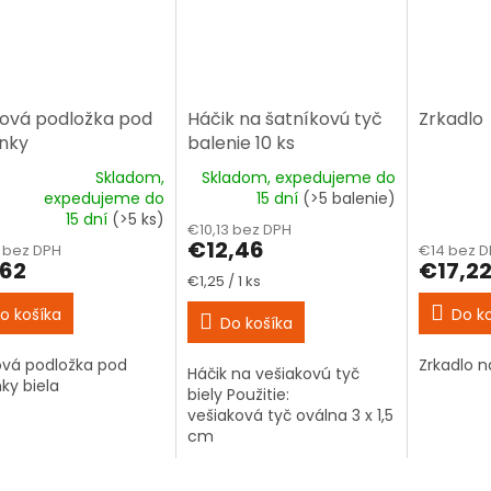
tová podložka pod
Háčik na šatníkovú tyč
Zrkadlo
nky
balenie 10 ks
Skladom,
Skladom, expedujeme do
expedujeme do
15 dní
(>5 balenie)
erné
Priemern
15 dní
(>5 ks)
tenie
hodnoten
€10,13 bez DPH
ktu
produktu
€12,46
 bez DPH
€14 bez D
je
,62
€17,2
Jednotková
€1,25 / 1 ks
5,0
cena:
z
o košíka
Do k
Do košíka
5
ičiek.
hviezdičie
ová podložka pod
Zrkadlo n
Háčik na vešiakovú tyč
ky biela
biely Použitie:
vešiaková tyč oválna 3 x 1,5
cm