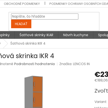
OBCHODNÉ PODMIENKY
PODMIENKY OCHRANY OSOBNÝCH ÚD
HĽADAŤ
oplnky
Šatňové skrinky IKAR
Návrh kuchyne
Spolu
y
Šatňová skrinka IKR 4
ňová skrinka IKR 4
rné
dnotené
Podrobnosti hodnotenia
Značka:
LENCOS IN
enie
€23
tu
€188,06
Jednotk
Zvoľt
cena:
čiek.
Variant