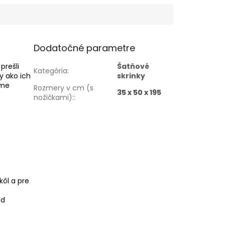
Dodatočné parametre
prešli
Šatňové
Kategória
:
y ako ich
skrinky
áme
Rozmery v cm (s
35 x 50 x 195
nožičkami):
:
kôl a pre
od