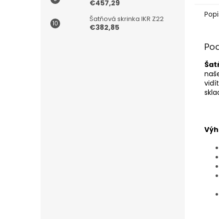
€457,29
Popi
Šatňová skrinka IKR Z22
€382,85
Po
Šat
naše
vidí
skla
Výh