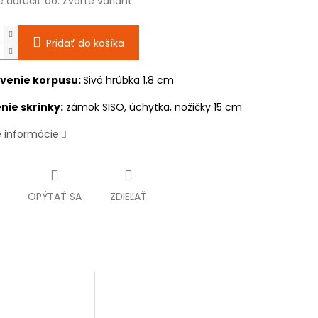
doručiť do:
Zvoľte variant
Pridať do košíka
venie korpusu:
Sivá hrúbka 1,8 cm
ie skrinky:
zámok SISO, úchytka, nožičky 15 cm
é informácie
OPÝTAŤ SA
ZDIEĽAŤ