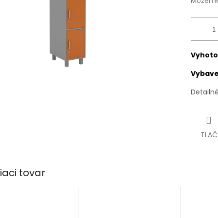
Môžeme 
Vyhoto
Vybaven
Detailn
TLAČ
iaci tovar