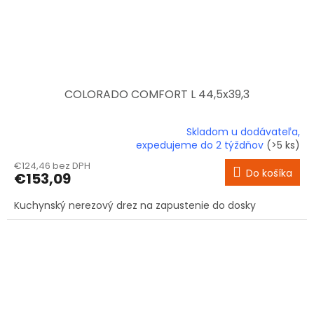
COLORADO COMFORT L 44,5x39,3
Skladom u dodávateľa,
Priemerné
expedujeme do 2 týždňov
(>5 ks)
hodnotenie
€124,46 bez DPH
produktu
Do košíka
€153,09
je
5,0
Kuchynský nerezový drez na zapustenie do dosky
z
5
hviezdičiek.