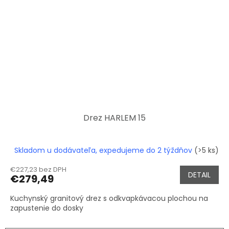
Drez HARLEM 15
Skladom u dodávateľa, expedujeme do 2 týždňov
(>5 ks)
€227,23 bez DPH
DETAIL
€279,49
Kuchynský granitový drez s odkvapkávacou plochou na
zapustenie do dosky