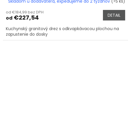
Skladom u dodávateľa, expedujeme do 2 týždňov
(>5 ks)
od €184,99 bez DPH
DETAIL
€227,54
od
Kuchynský granitový drez s odkvapkávacou plochou na
zapustenie do dosky