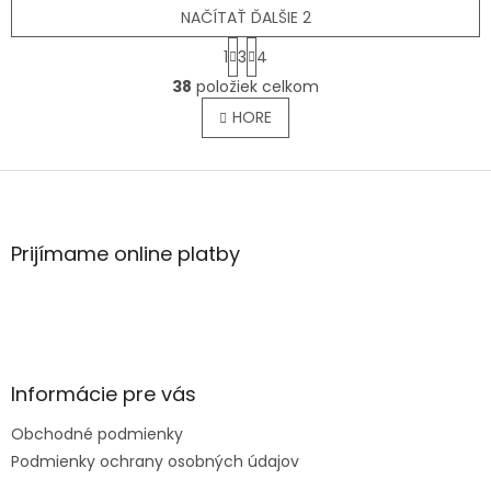
NAČÍTAŤ ĎALŠIE 2
S
1
3
4
t
O
r
38
položiek celkom
v
á
l
HORE
n
á
k
o
d
v
Z
a
a
c
á
n
i
p
i
e
ä
e
Prijímame online platby
p
t
r
i
v
e
k
y
v
ý
Informácie pre vás
p
i
Obchodné podmienky
s
Podmienky ochrany osobných údajov
u