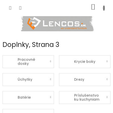
Prejsť
NÁKU
na
obsah
KOŠÍK
Doplnky
, Strana 3
Pracovné
Krycie boky
dosky
Úchytky
Drezy
Príslušenstvo
Batérie
ku kuchyniam