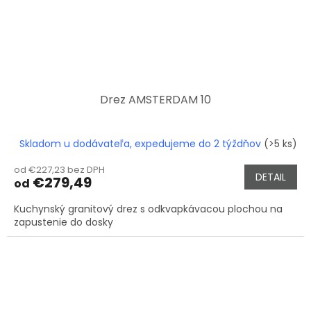
Drez AMSTERDAM 10
Skladom u dodávateľa, expedujeme do 2 týždňov
(>5 ks)
od €227,23 bez DPH
DETAIL
€279,49
od
Kuchynský granitový drez s odkvapkávacou plochou na
zapustenie do dosky