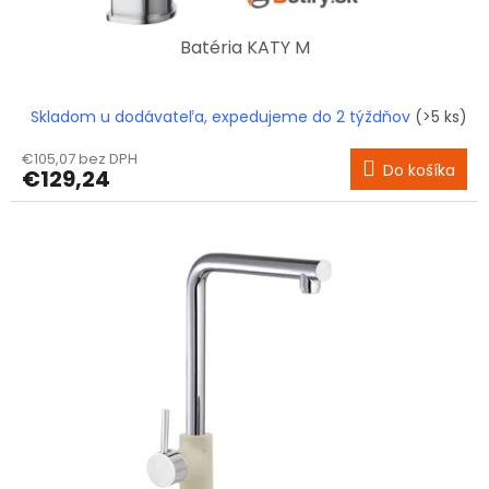
v
Batéria KATY M
Skladom u dodávateľa, expedujeme do 2 týždňov
(>5 ks)
€105,07 bez DPH
Do košíka
€129,24